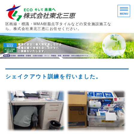
区画線・道路標識・点
区画線・標識・MMA樹脂点字タイルなどの安全施設施工な
ら、株式会社東北三恵にお任せください。
ホーム
事業内容
施工事例
シェイクアウト訓練を行いました。
会社概要
採用情報