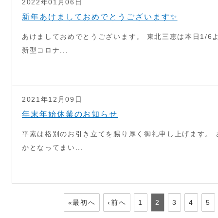
2022年01月06日
新年あけましておめでとうございます✨
あけましておめでとうございます。 東北三恵は本日1/6
新型コロナ...
2021年12月09日
年末年始休業のお知らせ
平素は格別のお引き立てを賜り厚く御礼申し上げます。 
かとなってまい...
«最初へ
‹前へ
1
2
3
4
5